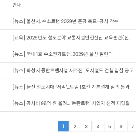
안내
[뉴스] 울산시, 수소트램 2029년 준공 목표···공사 착수
[교육] 2026년도 철도분야 교통시설안전진단 교육훈련(신..
4
[뉴스] 국내 1호 수소전기트램, 2029년 울산 달린다
[뉴스] 화성시 동탄트램사업 재추진…도시철도 건설 입찰 공고
[뉴스] 울산 철도시대 ‘서막’…트램 1호선 기본설계 심의 통과
[뉴스] 공사비 98억 원 올려… '동탄트램' 사업자 선정 재입찰
1
2
3
4
5
6
7