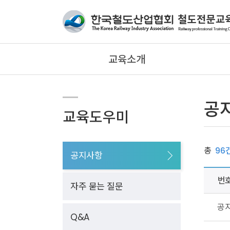
교육소개
공
교육도우미
총
96
공지사항
번
자주 묻는 질문
공
Q&A