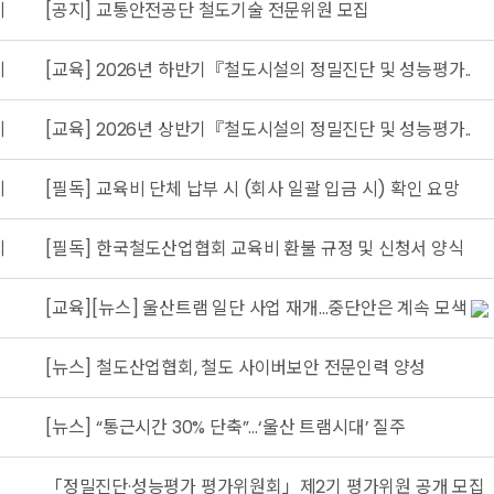
지
[공지] 교통안전공단 철도기술 전문위원 모집
지
[교육] 2026년 하반기『철도시설의 정밀진단 및 성능평가..
지
[교육] 2026년 상반기『철도시설의 정밀진단 및 성능평가..
지
[필독] 교육비 단체 납부 시 (회사 일괄 입금 시) 확인 요망
지
[필독] 한국철도산업협회 교육비 환불 규정 및 신청서 양식
[교육][뉴스] 울산트램 일단 사업 재개…중단안은 계속 모색
[뉴스] 철도산업협회, 철도 사이버보안 전문인력 양성
[뉴스] “통근시간 30% 단축”…‘울산 트램시대’ 질주
「정밀진단·성능평가 평가위원회」제2기 평가위원 공개 모집