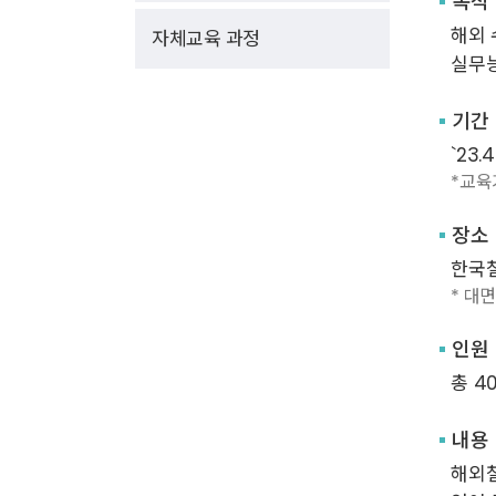
목적
해외 
자체교육 과정
실무
기간
`23.
*교육
장소
한국철
* 대
인원
총 4
내용
해외철