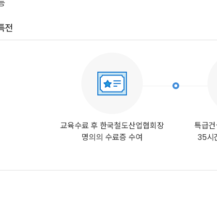
등
특전
교육수료 후 한국철도산업협회장
특급건
명의의 수료증 수여
35시