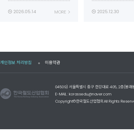
(대면) : 삼경교육센터 6층 강의
(대면) : 삼경교육센터
실 ( 지하철 서울역 14번 출구
실 ( 서울역 도보 2분 
2026.05.14
2025.12.30
MORE
앞 ) (04320) 서울시 용산구
(04320) 서울시 용
한강대로 391 센트럴프라자 6층
대로 391 센트럴프라자
* 교육장 변경 시 추후 재공지
육장 변경 시 추후 재
예정 <필수 숙지사항> ① 추가
* 교육일정은 여건에
교육은 구조물과 건축물 분야에
되거나 취소될 수 있음
한하며,「시설물의 안전 및 유
2026-1기 구조물 
지관리에 관한특별법」에 따른
경우, 안양 소재 교육
개인정보 처리방침
이용약관
정밀안전진단 교량 및 터널반
정 <필수 숙지사항> 
(구조물), 건축반(건축물) 신규
육은 구조물과 건축물
교육(70시간) 또는 보수교육
한하며,「시설물의 안
(14시간) 이수자 해당(교육 신
지관리에 관한특별법
04509) 서울특별시 중구 한강대로 405, 2층(
청 시, 정밀안전진단과정(신규
정밀안전진단 교량 및
E-MAIL : korassedu@naver.com
교육 또는 보수교육) 수료증 첨
(구조물), 건축반(건
Copyright©한국철도산업협회.All Rights Reserv
부 필수) ② 정밀진단 교육을 이
교육(70시간) 또는
수한 후, 성능평가 교육수강 가
(14시간) 이수자 해
능(철도시설의 정기점검등에 관
청 시, 정밀안전진단
한 지침 제28조 2항) ③ 보수교
교육 또는 보수교육)