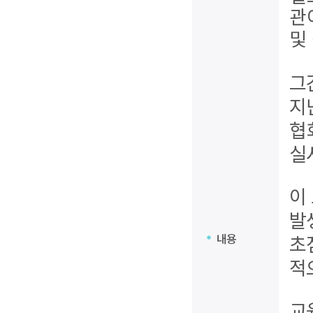
관
및
그
지
협
실
이
발
초
내용
*
적
교