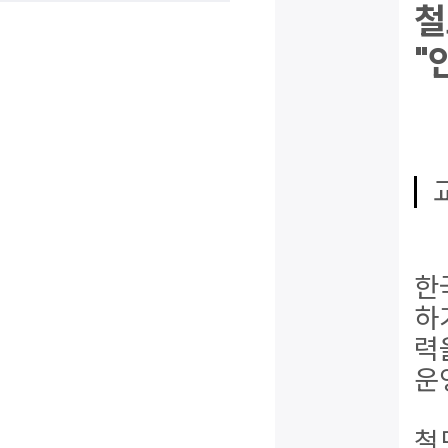
철
"
한
하
력
운
철