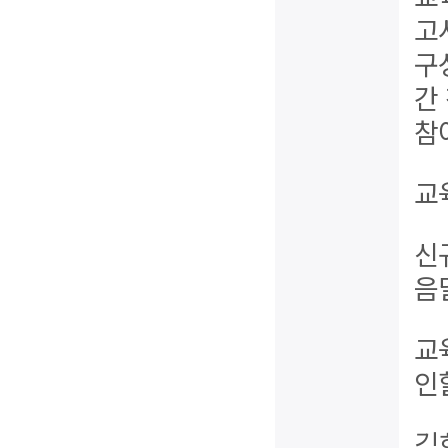
고
구
간
참
교
신
음
교
인
김