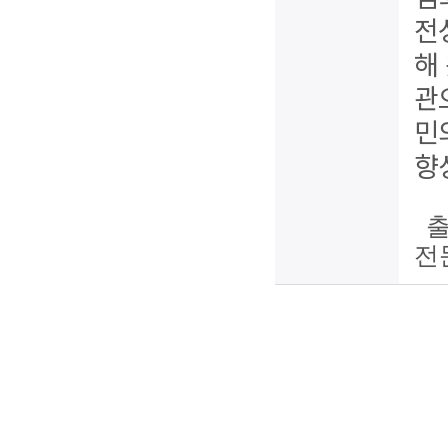
전
해
관
민
향
출
전