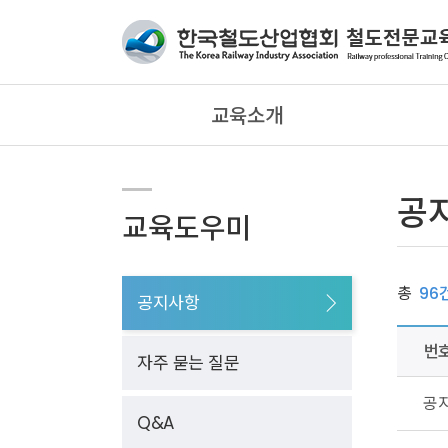
교육소개
공
교육도우미
총
96
공지사항
번
자주 묻는 질문
공
Q&A