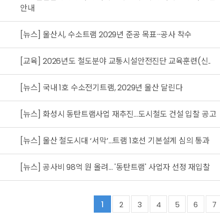
안내
[뉴스] 울산시, 수소트램 2029년 준공 목표···공사 착수
[교육] 2026년도 철도분야 교통시설안전진단 교육훈련(신..
4
[뉴스] 국내 1호 수소전기트램, 2029년 울산 달린다
[뉴스] 화성시 동탄트램사업 재추진…도시철도 건설 입찰 공고
[뉴스] 울산 철도시대 ‘서막’…트램 1호선 기본설계 심의 통과
[뉴스] 공사비 98억 원 올려… '동탄트램' 사업자 선정 재입찰
1
2
3
4
5
6
7