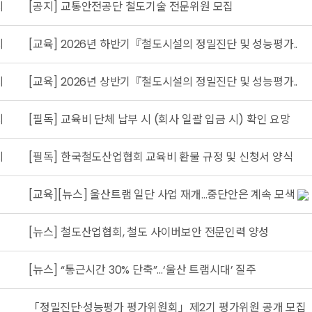
지
[공지] 교통안전공단 철도기술 전문위원 모집
지
[교육] 2026년 하반기『철도시설의 정밀진단 및 성능평가..
지
[교육] 2026년 상반기『철도시설의 정밀진단 및 성능평가..
지
[필독] 교육비 단체 납부 시 (회사 일괄 입금 시) 확인 요망
지
[필독] 한국철도산업협회 교육비 환불 규정 및 신청서 양식
[교육][뉴스] 울산트램 일단 사업 재개…중단안은 계속 모색
[뉴스] 철도산업협회, 철도 사이버보안 전문인력 양성
[뉴스] “통근시간 30% 단축”…‘울산 트램시대’ 질주
「정밀진단·성능평가 평가위원회」제2기 평가위원 공개 모집