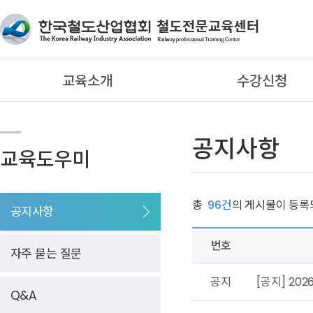
교육소개
수강신청
공지사항
교육도우미
총
96건
의 게시물이 등록
공지사항
번호
자주 묻는 질문
공지
[공지] 20
Q&A